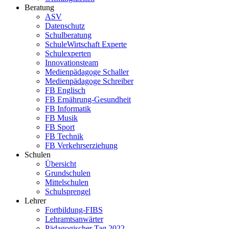
Beratung
ASV
Datenschutz
Schulberatung
SchuleWirtschaft Experte
Schulexperten
Innovationsteam
Medienpädagoge Schaller
Medienpädagoge Schreiber
FB Englisch
FB Ernährung-Gesundheit
FB Informatik
FB Musik
FB Sport
FB Technik
FB Verkehrserziehung
Schulen
Übersicht
Grundschulen
Mittelschulen
Schulsprengel
Lehrer
Fortbildung-FIBS
Lehramtsanwärter
Pädagogischer Tag 2022