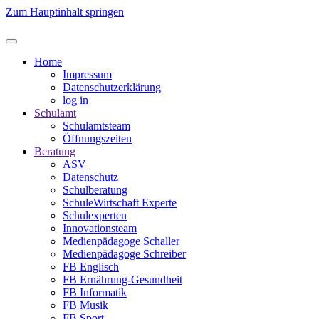
Zum Hauptinhalt springen
Home
Impressum
Datenschutzerklärung
log in
Schulamt
Schulamtsteam
Öffnungszeiten
Beratung
ASV
Datenschutz
Schulberatung
SchuleWirtschaft Experte
Schulexperten
Innovationsteam
Medienpädagoge Schaller
Medienpädagoge Schreiber
FB Englisch
FB Ernährung-Gesundheit
FB Informatik
FB Musik
FB Sport