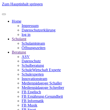
Zum Hauptinhalt springen
Home
Impressum
Datenschutzerklärung
log in
Schulamt
Schulamtsteam
Öffnungszeiten
Beratung
ASV
Datenschutz
Schulberatung
SchuleWirtschaft Experte
Schulexperten
Innovationsteam
Medienpädagoge Schaller
Medienpädagoge Schreiber
FB Englisch
FB Ernährung-Gesundheit
FB Informatik
FB Musik
FB Sport