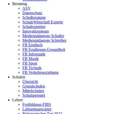
Beratung
ASV
Datenschutz
Schulberatung
SchuleWirtschaft Experte
Schulexperten
Innovationsteam
Medienpädagoge Schaller
Medienpädagoge Schreiber
FB Englisch
FB Ernährung-Gesundheit
FB Informatik
FB Musik
FB Sport
FB Technik
FB Verkehrserziehung
Schulen
Übersicht
Grundschulen
Mittelschulen
Schulsprengel
Lehrer
Fortbildung-FIBS
Lehramtsanwärter
Pädagogischer Tag 2022