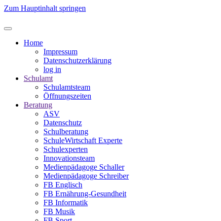
Zum Hauptinhalt springen
Home
Impressum
Datenschutzerklärung
log in
Schulamt
Schulamtsteam
Öffnungszeiten
Beratung
ASV
Datenschutz
Schulberatung
SchuleWirtschaft Experte
Schulexperten
Innovationsteam
Medienpädagoge Schaller
Medienpädagoge Schreiber
FB Englisch
FB Ernährung-Gesundheit
FB Informatik
FB Musik
FB Sport