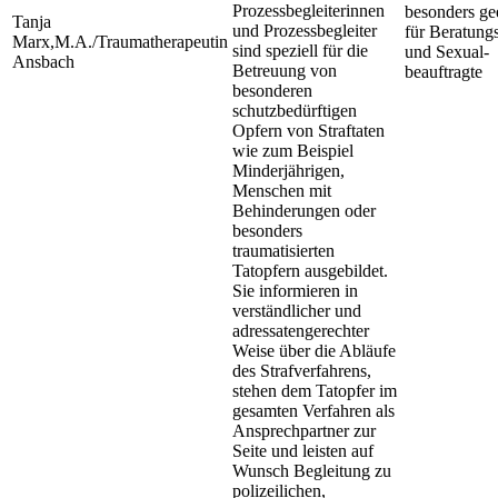
Prozessbegleiterinnen
besonders ge
Tanja
und Prozessbegleiter
für Beratung
Marx,M.A./Traumatherapeutin
sind speziell für die
und Sexual-
Ansbach
Betreuung von
beauftragte
besonderen
schutzbedürftigen
Opfern von Straftaten
wie zum Beispiel
Minderjährigen,
Menschen mit
Behinderungen oder
besonders
traumatisierten
Tatopfern ausgebildet.
Sie informieren in
verständlicher und
adressatengerechter
Weise über die Abläufe
des Strafverfahrens,
stehen dem Tatopfer im
gesamten Verfahren als
Ansprechpartner zur
Seite und leisten auf
Wunsch Begleitung zu
polizeilichen,