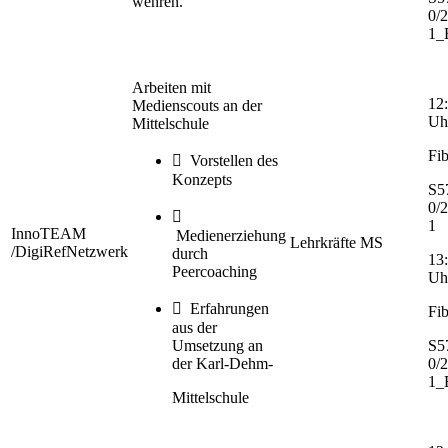
wehren.
0/
1_
Arbeiten mit
12:
Medienscouts an der
Uh
Mittelschule
Fib
 Vorstellen des
Konzepts
S5
0/

1
InnoTEAM
Medienerziehung
Lehrkräfte MS
/DigiRefNetzwerk
durch
13:
Peercoaching
Uh
 Erfahrungen
Fib
aus der
Umsetzung an
S5
der Karl-Dehm-
0/
1_
Mittelschule