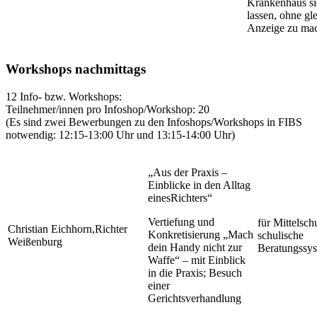
Krankenhaus si
lassen, ohne gl
Anzeige zu ma
Workshops nachmittags
12 Info- bzw. Workshops:
Teilnehmer/innen pro Infoshop/Workshop: 20
(Es sind zwei Bewerbungen zu den Infoshops/Workshops in FIBS
notwendig: 12:15-13:00 Uhr und 13:15-14:00 Uhr)
„Aus der Praxis –
Einblicke in den Alltag
einesRichters“
Vertiefung und
für Mittelsc
Christian Eichhorn,Richter
Konkretisierung „Mach
schulische
Weißenburg
dein Handy nicht zur
Beratungssy
Waffe“ – mit Einblick
in die Praxis; Besuch
einer
Gerichtsverhandlung