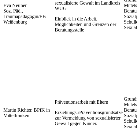
sexualisierte Gewalt im Landkreis
Eva Neuner
Mittels
WUG
Soz. Päd.,
Beratu
Traumapädagogin/EB
Sozial
Einblick in die Arbeit,
Weißenburg
Schull
Möglichkeiten und Grenzen der
Sexual
Beratungsstelle
Grunds
Präventionsarbeit mit Eltern
Mittels
Martin Richter, BPfK in
Beratu
Erziehungs-/Präventionsgrundsätze
Mittelfranken
Sozial
zur Vermeidung von sexualisierter
Schull
Gewalt gegen Kinder.
Sexual