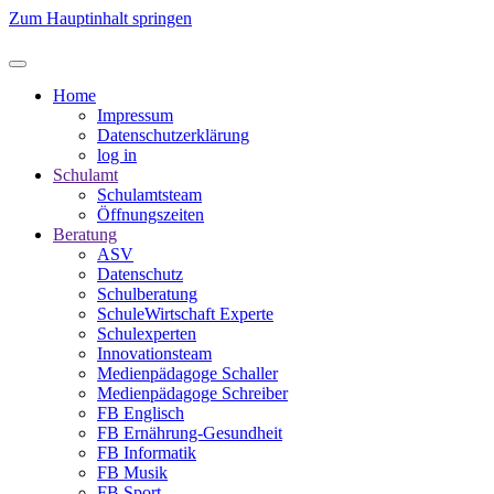
Zum Hauptinhalt springen
Home
Impressum
Datenschutzerklärung
log in
Schulamt
Schulamtsteam
Öffnungszeiten
Beratung
ASV
Datenschutz
Schulberatung
SchuleWirtschaft Experte
Schulexperten
Innovationsteam
Medienpädagoge Schaller
Medienpädagoge Schreiber
FB Englisch
FB Ernährung-Gesundheit
FB Informatik
FB Musik
FB Sport