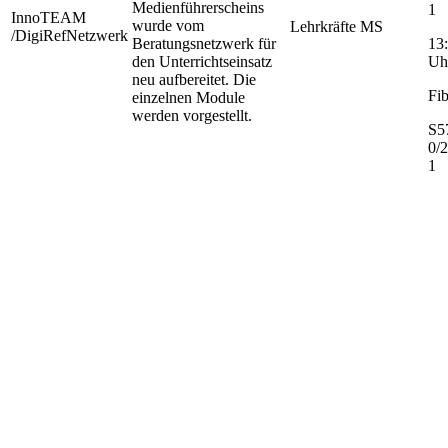
Medienführerscheins
1
InnoTEAM
wurde vom
Lehrkräfte MS
/DigiRefNetzwerk
Beratungsnetzwerk für
13:
den Unterrichtseinsatz
Uh
neu aufbereitet. Die
Fib
einzelnen Module
werden vorgestellt.
S5
0/
1