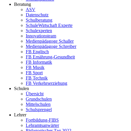
Beratung
ASV
Datenschutz
Schulberatung
SchuleWirtschaft Experte
Schulexperten
Innovationsteam
Medienpädagoge Schaller
Medienpädagoge Schreiber
FB Englisch
FB Ernährung-Gesundheit
FB Informatik
FB Musik
FB Sport
FB Technik
FB Verkehrserziehung
Schulen
Übersicht
Grundschulen
Mittelschulen
Schulsprengel
Lehrer
Fortbildung-FIBS
Lehramtsanwärter
Pädagogischer Tag 2022