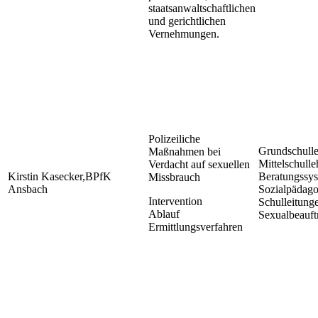
staatsanwaltschaftlichen
und gerichtlichen
Vernehmungen.
Polizeiliche
Grundschulleh
Maßnahmen bei
Mittelschulleh
Verdacht auf sexuellen
Kirstin Kasecker,BPfK
Beratungssy
Missbrauch
Ansbach
Sozialpädag
Intervention
Schulleitung
Ablauf
Sexualbeauft
Ermittlungsverfahren