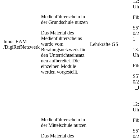
12:
Uh
Medienführerschein in
Fib
der Grundschule nutzen
S5
Das Material des
0/
Medienführerscheins
1
InnoTEAM
wurde vom
Lehrkräfte GS
/DigiRefNetzwerk
Beratungsnetzwerk für
13:
den Unterrichtseinsatz
Uh
neu aufbereitet. Die
Fib
einzelnen Module
werden vorgestellt.
S5
0/
1_
12:
Uh
Medienführerschein in
Fib
der Mittelschule nutzen
S5
Das Material des
0/