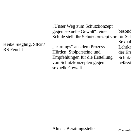
„Unser Weg zum Schutzkonzept
besond
gegen sexuelle Gewalt“- eine
für Sc
Schule stellt ihr Schutzkonzept vor.
Sexual
Heike Siegling, StRin/
„learnings“ aus dem Prozess
Lehrkra
RS Feucht
Hürden, Stolpersteine und
der Er
Empfehlungen für die Erstellung
Schutz
von Schutzkonzepten gegen
befasst
sexuelle Gewalt
Alma - Beratungsstelle
Grunds