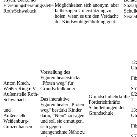
Möglichkeiten sich anonym, aber
Erziehungsberatungsstelle
Sozial
fallbezogen Unterstützung zu
Roth/Schwabach
Schull
holen, wenn es um den Verdacht
Sexual
der Kindswohlgefährdung geht.
12:
Uh
Vorstellung des
Figurentheaterstücks
Fib
Anton Krach,
„Pfoten weg“ für
Weißer Ring e.V.
Grundschulkinder
S5
Außenstelle Roth-
0/
Grundschullehrkräfte
Das interaktive
Schwabach
1
Förderlehrkräfte
Figurentheater „Pfoten
Schulleitungen der
und
weg“ bestärkt Kinder
13:
Grundschule
Außenstelle
darin, “Nein“ zu sagen
Uh
Weißenburg-
und soll sie ermutigen,
Fib
Gunzenhausen
sich gegen
unangenehme Nähe zu
S5