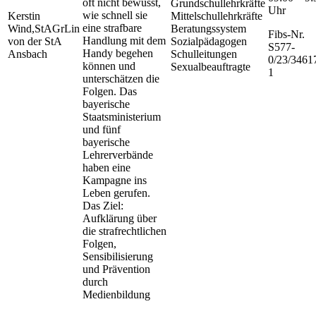
oft nicht bewusst,
Grundschullehrkräfte
Uhr
wie schnell sie
Kerstin
Mittelschullehrkräfte
eine strafbare
Wind,StAGrLin
Beratungssystem
Fibs-Nr.
Handlung mit dem
von der StA
Sozialpädagogen
S577-
Handy begehen
Ansbach
Schulleitungen
0/23/3461
können und
Sexualbeauftragte
1
unterschätzen die
Folgen. Das
bayerische
Staatsministerium
und fünf
bayerische
Lehrerverbände
haben eine
Kampagne ins
Leben gerufen.
Das Ziel:
Aufklärung über
die strafrechtlichen
Folgen,
Sensibilisierung
und Prävention
durch
Medienbildung