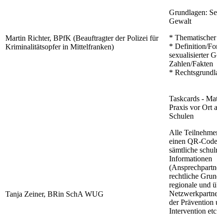
Grundlagen: Sex
Gewalt
* Thematischer 
Martin Richter, BPfK (Beauftragter der Polizei für
* Definition/F
Kriminalitätsopfer in Mittelfranken)
sexualisierter 
Zahlen/Fakten
* Rechtsgrundl
Taskcards - Mate
Praxis vor Ort a
Schulen
Alle Teilnehmer
einen QR-Code-
sämtliche schu
Informationen
(Ansprechpartne
rechtliche Grun
regionale und u
Netzwerkpartne
Tanja Zeiner, BRin SchA WUG
der Prävention
Intervention etc.