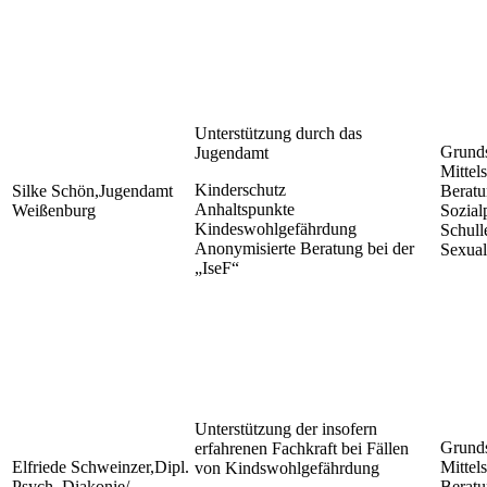
Unterstützung durch das
Grunds
Jugendamt
Mittels
Kinderschutz
Silke Schön,Jugendamt
Beratu
Anhaltspunkte
Weißenburg
Sozial
Kindeswohlgefährdung
Schull
Anonymisierte Beratung bei der
Sexual
„IseF“
Unterstützung der insofern
Grunds
erfahrenen Fachkraft bei Fällen
Elfriede Schweinzer,Dipl.
Mittels
von Kindswohlgefährdung
Psych. Diakonie/
Beratu